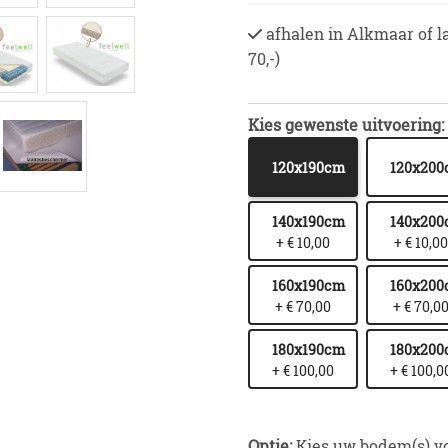
afhalen in Alkmaar of l
70,-)
Kies gewenste uitvoering:
120x190cm
120x20
140x190cm
140x20
+ € 10,00
+ € 10,00
160x190cm
160x20
+ € 70,00
+ € 70,0
180x190cm
180x20
+ € 100,00
+ € 100,0
Optie:
Kies uw bodem(s) v