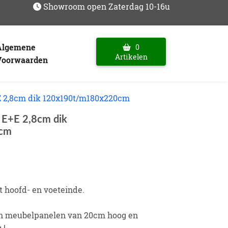
Showroom open Zaterdag 10-16u
Algemene
0
Artikelen
Voorwaarden
 2,8cm dik 120x190t/m180x220cm
E+E 2,8cm dik
cm
t hoofd- en voeteinde.
an meubelpanelen van 20cm hoog en
 !