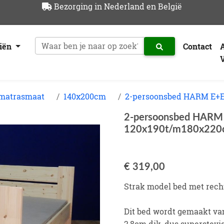
Bezorging in Nederland en België
riën
Contact
 matrasmaat
140x200cm
2-persoonsbed HARM E+E
2-persoonsbed HARM 
120x190t/m180x220
€ 319,00
Strak model bed met rech
Dit bed wordt gemaakt v
2,8cm dik, dus superstevig