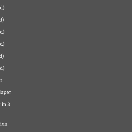
d)
d)
d)
d)
d)
d)
r
laper
 in 8
den