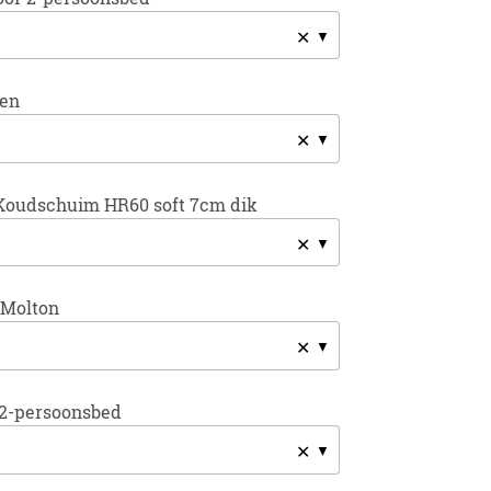
✕
sen
✕
Koudschuim HR60 soft 7cm dik
✕
 Molton
✕
2-persoonsbed
✕