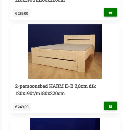
€ 239,00
2-persoonsbed HARM E+B 2,8cm dik
120x190t/m180x220cm
€ 249,00