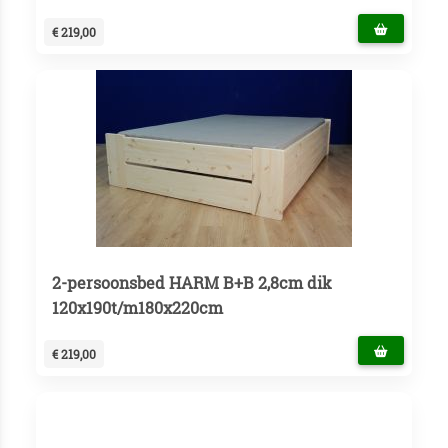
€ 219,00
2-persoonsbed HARM B+B 2,8cm dik
120x190t/m180x220cm
€ 219,00