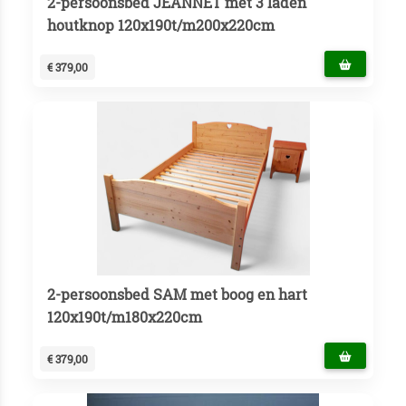
2-persoonsbed JEANNET met 3 laden
houtknop 120x190t/m200x220cm
€ 379,00
2-persoonsbed SAM met boog en hart
120x190t/m180x220cm
€ 379,00