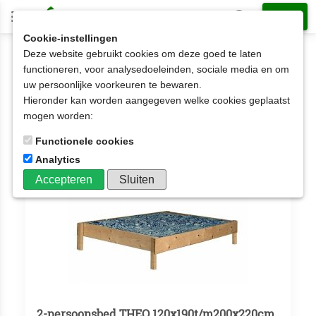
Cookie-instellingen
Deze website gebruikt cookies om deze goed te laten
2-persoonsbedden
functioneren, voor analysedoeleinden, sociale media en om
uw persoonlijke voorkeuren te bewaren.
2-persoonsbedden
Hieronder kan worden aangegeven welke cookies geplaatst
Aantal artikelen: 36
mogen worden:
Functionele cookies
Analytics
Accepteren
Sluiten
2-persoonsbed THEO 120x190t/m200x220cm