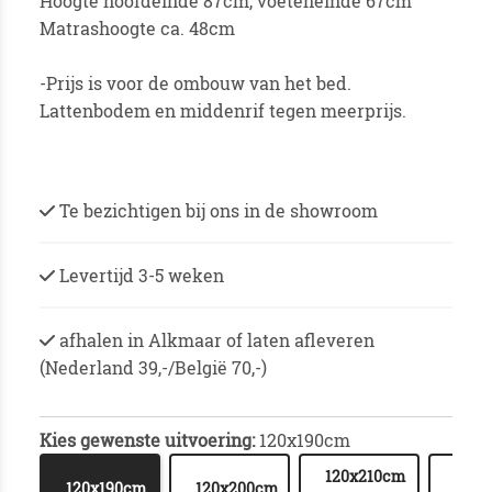
Hoogte hoofdeinde 87cm, voeteneinde 67cm
Matrashoogte ca. 48cm
-Prijs is voor de ombouw van het bed.
Lattenbodem en middenrif tegen meerprijs.
Te bezichtigen bij ons in de showroom
Levertijd 3-5 weken
afhalen in Alkmaar of laten afleveren
(Nederland 39,-/België 70,-)
Kies gewenste uitvoering:
120x190cm
120x210cm
120x
120x190cm
120x200cm