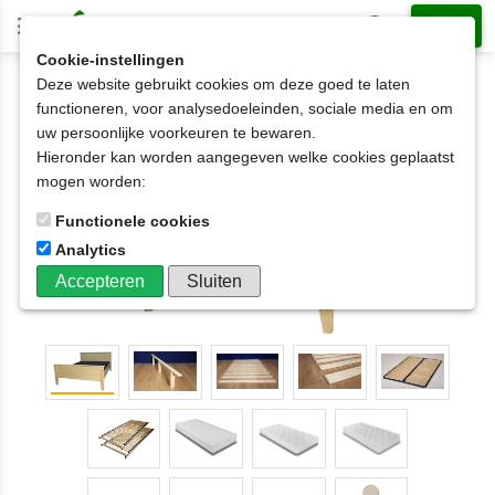
Cookie-instellingen
Deze website gebruikt cookies om deze goed te laten
2-persoonsbed op matrasmaat
140x200cm
functioneren, voor analysedoeleinden, sociale media en om
2-persoonsbed KOEN met 1-paneel
uw persoonlijke voorkeuren te bewaren.
120x190t/m180x220cm
Hieronder kan worden aangegeven welke cookies geplaatst
mogen worden:
Functionele cookies
Analytics
Accepteren
Sluiten