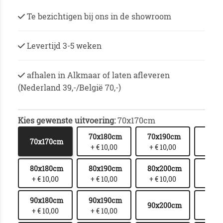
Te bezichtigen bij ons in de showroom
Levertijd 3-5 weken
afhalen in Alkmaar of laten afleveren
(Nederland 39,-/België 70,-)
Kies gewenste uitvoering:
70x170cm
70x180cm
70x190cm
70x
70x170cm
+ € 10,00
+ € 10,00
+ € 1
80x180cm
80x190cm
80x200cm
80x2
+ € 10,00
+ € 10,00
+ € 10,00
+ € 
90x180cm
90x190cm
90x2
90x200cm
+ € 10,00
+ € 10,00
+ € 