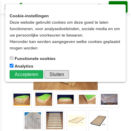
Cookie-instellingen
Deze website gebruikt cookies om deze goed te laten
1-persoonsbed op matrasmaat
90x180cm
functioneren, voor analysedoeleinden, sociale media en om
1-persoonsbed Harrie 3 latten hoog
uw persoonlijke voorkeuren te bewaren.
70x170t/m100x220cm
Hieronder kan worden aangegeven welke cookies geplaatst
mogen worden:
Functionele cookies
Analytics
Accepteren
Sluiten