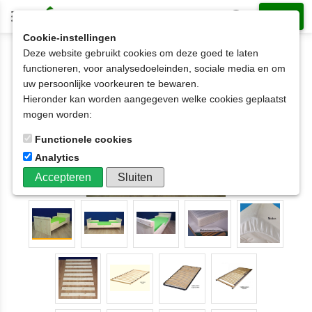
Cookie-instellingen
Deze website gebruikt cookies om deze goed te laten
1-persoonsbed op matrasmaat
90x220cm
functioneren, voor analysedoeleinden, sociale media en om
1-persoonsbed Twan 70x180t/m90x220cm
uw persoonlijke voorkeuren te bewaren.
Hieronder kan worden aangegeven welke cookies geplaatst
mogen worden:
Functionele cookies
Analytics
Accepteren
Sluiten