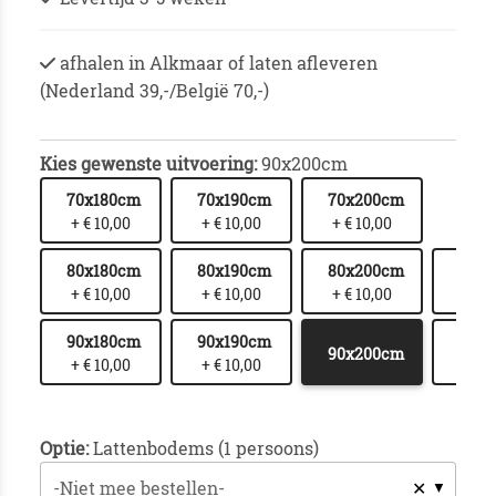
afhalen in Alkmaar of laten afleveren
(Nederland 39,-/België 70,-)
Kies gewenste uitvoering:
90x200cm
70x180cm
70x190cm
70x200cm
+ € 10,00
+ € 10,00
+ € 10,00
80x180cm
80x190cm
80x200cm
80x2
+ € 10,00
+ € 10,00
+ € 10,00
+ € 
90x180cm
90x190cm
90x2
90x200cm
+ € 10,00
+ € 10,00
+ € 
Optie:
Lattenbodems (1 persoons)
✕
-Niet mee bestellen-