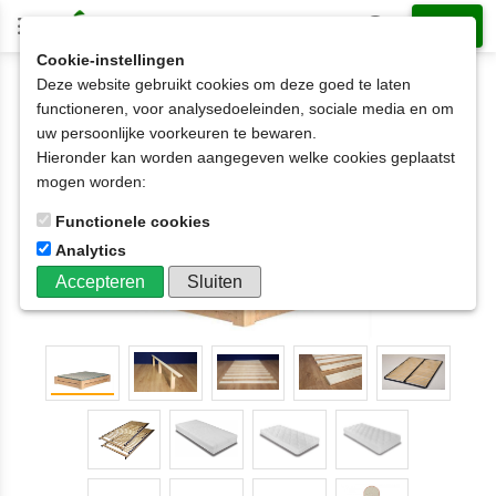
Cookie-instellingen
Deze website gebruikt cookies om deze goed te laten
2-persoonsbed op matrasmaat
140x220cm
functioneren, voor analysedoeleinden, sociale media en om
2-persoonsbed HARRIE 2 latten hoog 140x200cm
uw persoonlijke voorkeuren te bewaren.
SHOWMODEL
Hieronder kan worden aangegeven welke cookies geplaatst
mogen worden:
Functionele cookies
Analytics
Accepteren
Sluiten