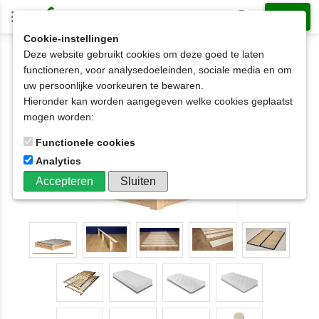
Cookie-instellingen
Deze website gebruikt cookies om deze goed te laten
2-persoonsbed op matrasmaat
180x190cm
functioneren, voor analysedoeleinden, sociale media en om
2-persoonsbed HARRIE 2 latten hoog 140x200cm
uw persoonlijke voorkeuren te bewaren.
SHOWMODEL
Hieronder kan worden aangegeven welke cookies geplaatst
mogen worden:
Functionele cookies
Analytics
Accepteren
Sluiten