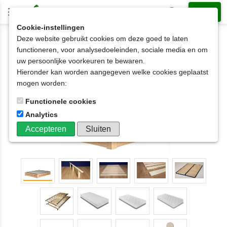
Cookie-instellingen
Deze website gebruikt cookies om deze goed te laten
2-persoonsbed op matrasmaat
120x200cm
functioneren, voor analysedoeleinden, sociale media en om
2-persoonsbed HARRIE 2 latten hoog 140x200cm
uw persoonlijke voorkeuren te bewaren.
SHOWMODEL
Hieronder kan worden aangegeven welke cookies geplaatst
mogen worden:
Functionele cookies
Analytics
Accepteren
Sluiten